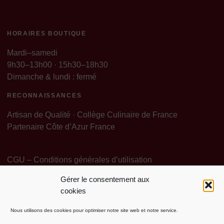
HORAIRES BOUTIQUE
Mardi–samedi
9h30–13h00 · 15h30–18h30
Dimanche & lundi : fermé
RECONNAISSANCES
Artisan de Qualité · Collège Culinaire de France
Partenaire Côte d’Azur France
CGU – Conditions générales d’utilisation
Gérer le consentement aux
Politique de Confidentialité
Mentions légales
cookies
Politique de cookies (EU)
Contact Particuliers
Nous utilisons des cookies pour optimiser notre site web et notre service.
Contact Pro Grossiste