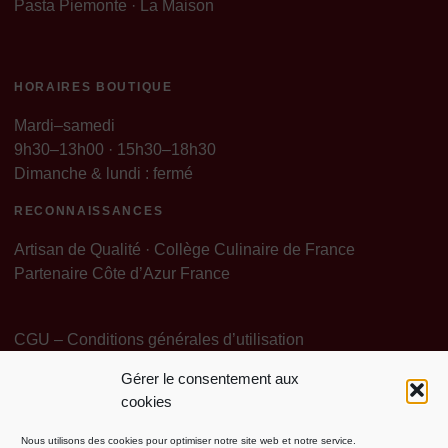
Pasta Piemonte · La Maison
HORAIRES BOUTIQUE
Mardi–samedi
9h30–13h00 · 15h30–18h30
Dimanche & lundi : fermé
RECONNAISSANCES
Artisan de Qualité · Collège Culinaire de France
Partenaire Côte d’Azur France
CGU – Conditions générales d’utilisation
Gérer le consentement aux
Politique de Confidentialité
Mentions légales
cookies
Politique de cookies (EU)
Contact Particuliers
Nous utilisons des cookies pour optimiser notre site web et notre service.