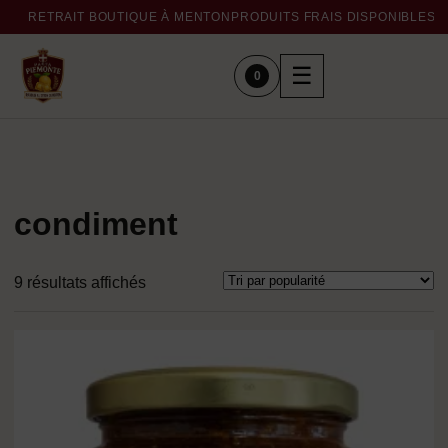
RETRAIT BOUTIQUE À MENTON
PRODUITS FRAIS DISPONIBLES 
☰
0
condiment
Trié
9 résultats affichés
par
popularité