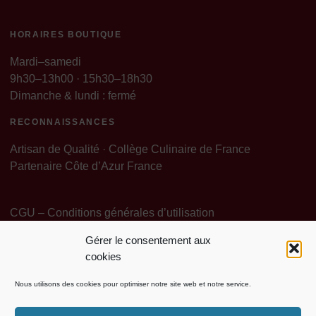
HORAIRES BOUTIQUE
Mardi–samedi
9h30–13h00 · 15h30–18h30
Dimanche & lundi : fermé
RECONNAISSANCES
Artisan de Qualité · Collège Culinaire de France
Partenaire Côte d’Azur France
CGU – Conditions générales d’utilisation
Gérer le consentement aux
Politique de Confidentialité
Mentions légales
cookies
Politique de cookies (EU)
Contact Particuliers
Nous utilisons des cookies pour optimiser notre site web et notre service.
Contact Pro Grossiste