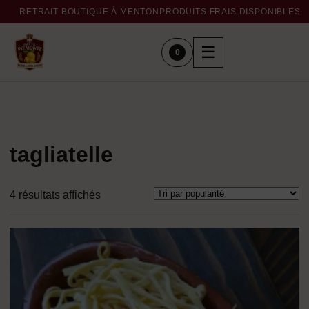
RETRAIT BOUTIQUE À MENTON
PRODUITS FRAIS DISPONIBLES 
☰
0
tagliatelle
Trié
4 résultats affichés
par
popularité