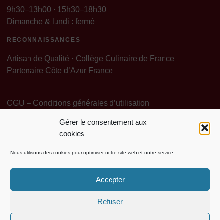
9h30–13h00 · 15h30–18h30
Dimanche & lundi : fermé
RECONNAISSANCES
Artisan de Qualité · Collège Culinaire de France
Partenaire Côte d’Azur France
CGU – Conditions générales d’utilisation
Gérer le consentement aux
Politique de Confidentialité
Mentions légales
cookies
Politique de cookies (EU)
Contact Particuliers
Nous utilisons des cookies pour optimiser notre site web et notre service.
Contact Pro Grossiste
Accepter
Refuser
PASTA PIEMONTE SAS · 34, rue Partouneaux, 06500 Menton · RCS Nice